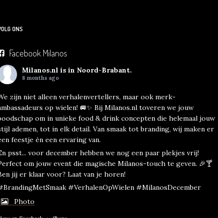
VOLG ONS
Facebook Milanos
Milanos.nl
is in Noord-Brabant.
8 months ago
We zijn niet alleen verhalenvertellers, maar ook merk-
ambassadeurs op wielen! 🚐✨ Bij Milanos.nl toveren we jouw
boodschap om in unieke food & drink concepten die helemaal jouw
stijl ademen, tot in elk detail. Van smaak tot branding, wij maken er
een feestje én een ervaring van.
En psst... voor december hebben we nog een paar plekjes vrij!
Perfect om jouw event die magische Milanos-touch te geven. 🎉🍸
Ben jij er klaar voor? Laat van je horen!
#BrandingMetSmaak #VerhalenOpWielen #MilanosDecember
Photo