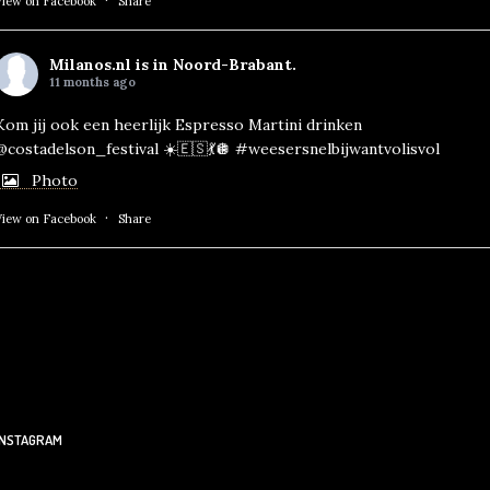
·
View on Facebook
Share
Milanos.nl
is in Noord-Brabant.
11 months ago
Kom jij ook een heerlijk Espresso Martini drinken
@costadelson_festival ☀️🇪🇸💃🪩
#weesersnelbijwantvolisvol
Photo
·
View on Facebook
Share
INSTAGRAM