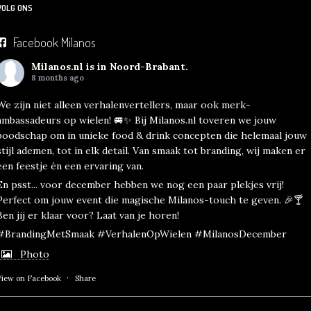
VOLG ONS
Facebook Milanos
Milanos.nl
is in Noord-Brabant.
8 months ago
We zijn niet alleen verhalenvertellers, maar ook merk-
ambassadeurs op wielen! 🚐✨ Bij Milanos.nl toveren we jouw
boodschap om in unieke food & drink concepten die helemaal jouw
stijl ademen, tot in elk detail. Van smaak tot branding, wij maken er
een feestje én een ervaring van.
En psst... voor december hebben we nog een paar plekjes vrij!
Perfect om jouw event die magische Milanos-touch te geven. 🎉🍸
Ben jij er klaar voor? Laat van je horen!
#BrandingMetSmaak #VerhalenOpWielen #MilanosDecember
Photo
·
View on Facebook
Share