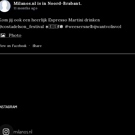
Milanos.nl
is in Noord-Brabant.
11 months ago
Kom jij ook een heerlijk Espresso Martini drinken
@costadelson_festival ☀️🇪🇸💃🪩
#weesersnelbijwantvolisvol
Photo
·
View on Facebook
Share
INSTAGRAM
milanos.nl