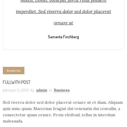
mollis. Donec volutpat porta risus posuere
imperdiet. Sed viverra dolor sed dolor placerat
ornare ut
Samanta Finchberg
Business
FULLWITH POST
februari 3, 2015
by
admin
in
Business
Sed viverra dolor sed dolor placerat ornare ut et diam. Aliquam
quis nunc quam. Maecenas feugiat dui venenatis dui convallis, a
consectetur quam ornare. Proin eleifend, tellus in interdum
malesuada,