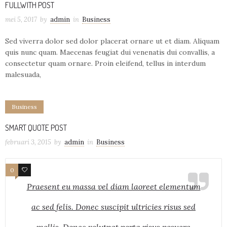
FULLWITH POST
mei 5, 2017
by
admin
in
Business
Sed viverra dolor sed dolor placerat ornare ut et diam. Aliquam
quis nunc quam. Maecenas feugiat dui venenatis dui convallis, a
consectetur quam ornare. Proin eleifend, tellus in interdum
malesuada,
Business
SMART QUOTE POST
februari 3, 2015
by
admin
in
Business
0
8
Praesent eu massa vel diam laoreet elementum
ac sed felis. Donec suscipit ultricies risus sed