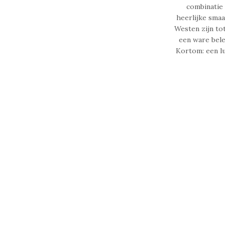
combinatie
heerlijke smaa
Westen zijn to
een ware bele
Kortom: een l
Intensiteit
ET PERFECTIE.
Certificatie: Rainforest Allianc