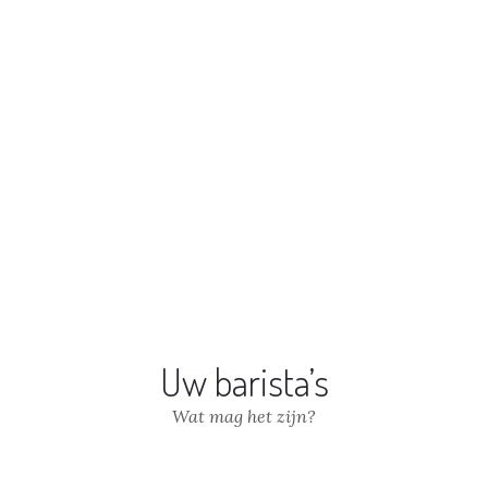
sprong in Ethiopië, Brazilië
ragua worden geteeld op
Nr. 1 cappuccino van Nederlan
ziltig karakter. Dit zorgt voor
at is een krachtige koffie met
uskaat.
Smaakbeleving klanten
Uw barista’s
Wat mag het zijn?