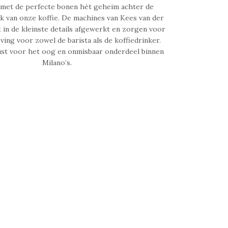
 met de perfecte bonen hét geheim achter de
k van onze koffie. De machines van Kees van der
t in de kleinste details afgewerkt en zorgen voor
ving voor zowel de barista als de koffiedrinker.
ust voor het oog en onmisbaar onderdeel binnen
Milano’s.
100
%
e
100
%