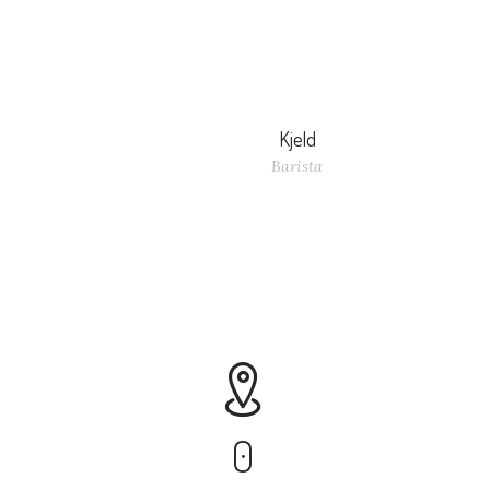
Kjeld
Barista
``Ik werk op de meest uiteenlopende locaties, en het 
eigenlijk altijd gezellig!``
0