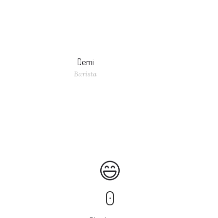
Demi
Barista
``De blije gezichten en tevreden klanten, dat is
genieten!``
0