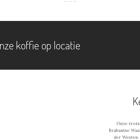
nze koffie op locatie
K
Onze trots:
Brabantse Waa
der Westen.