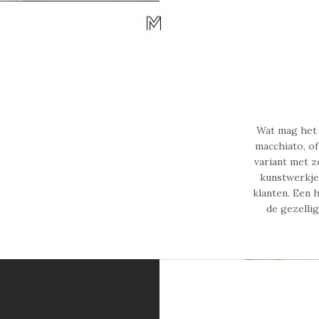
OP LOCATIE
OVER 
Wat mag het z
macchiato, of
variant met z
kunstwerkjes
klanten. Een h
de gezellig