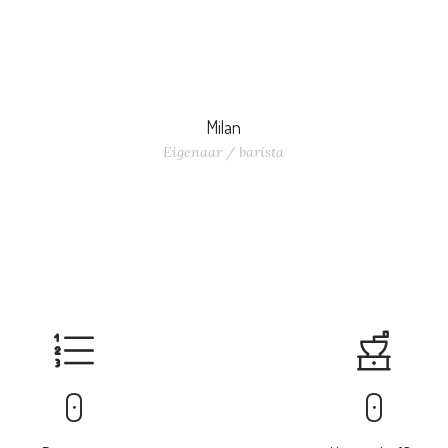
Milan
Eigenaar / barista
``Perfectie bestaat niet, maar je kunt het wel nastreven``
is
0
0