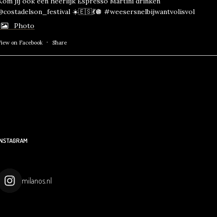
Kom jij ook een heerlijk Espresso Martini drinken
@costadelson_festival ☀️🇪🇸💃🪩
#weesersnelbijwantvolisvol
Photo
·
View on Facebook
Share
INSTAGRAM
milanos.nl