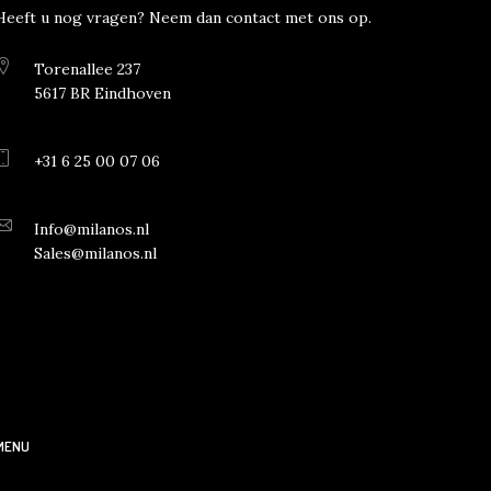
Heeft u nog vragen? Neem dan contact met ons op.
Torenallee 237
5617 BR Eindhoven
+31 6 25 00 07 06
Info@milanos.nl
Sales@milanos.nl
MENU