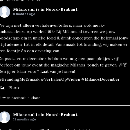
Milanos.nl
is in Noord-Brabant.
8 months ago
We zijn niet alleen verhalenvertellers, maar ook merk-
ambassadeurs op wielen! 🚐✨ Bij Milanos.nl toveren we jouw
boodschap om in unieke food & drink concepten die helemaal jouw
stijl ademen, tot in elk detail. Van smaak tot branding, wij maken er
een feestje én een ervaring van.
En psst... voor december hebben we nog een paar plekjes vrij!
Perfect om jouw event die magische Milanos-touch te geven. 🎉🍸
Ben jij er klaar voor? Laat van je horen!
#BrandingMetSmaak #VerhalenOpWielen #MilanosDecember
Photo
·
View on Facebook
Share
Milanos.nl
is in Noord-Brabant.
11 months ago