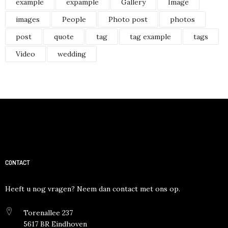
example
expample
Gallery
Image
images
People
Photo post
photos
post
quote
tag
tag example
tags
Video
wedding
CONTACT
Heeft u nog vragen? Neem dan contact met ons op.
Torenallee 237
5617 BR Eindhoven