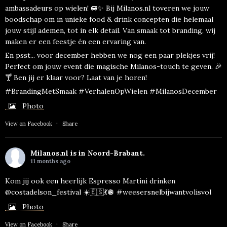
ambassadeurs op wielen! 🚐✨ Bij Milanos.nl toveren we jouw
boodschap om in unieke food & drink concepten die helemaal
jouw stijl ademen, tot in elk detail. Van smaak tot branding, wij
maken er een feestje én een ervaring van.
En psst... voor december hebben we nog een paar plekjes vrij!
Perfect om jouw event die magische Milanos-touch te geven. 🎉
🍸 Ben jij er klaar voor? Laat van je horen!
#BrandingMetSmaak #VerhalenOpWielen #MilanosDecember
Photo
·
View on Facebook
Share
Milanos.nl
is in Noord-Brabant.
11 months ago
Kom jij ook een heerlijk Espresso Martini drinken
@costadelson_festival ☀️🇪🇸💃🪩
#weesersnelbijwantvolisvol
Photo
·
View on Facebook
Share