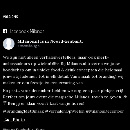
VOLG ONS
Facebook Milanos
Milanos.nl
is in Noord-Brabant.
8 months ago
We zijn niet alleen verhalenvertellers, maar ook merk-
ambassadeurs op wielen! 🚐✨ Bij Milanos.nl toveren we jouw
boodschap om in unieke food & drink concepten die helemaal
jouw stijl ademen, tot in elk detail. Van smaak tot branding, wij
maken er een feestje én een ervaring van.
En psst... voor december hebben we nog een paar plekjes vrij!
Perfect om jouw event die magische Milanos-touch te geven. 🎉
🍸 Ben jij er klaar voor? Laat van je horen!
#BrandingMetSmaak #VerhalenOpWielen #MilanosDecember
Photo
·
View on Facebook
Share