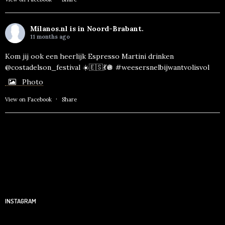
Milanos.nl
is in Noord-Brabant.
11 months ago
Kom jij ook een heerlijk Espresso Martini drinken
@costadelson_festival ☀️🇪🇸💃🪩
#weesersnelbijwantvolisvol
Photo
·
View on Facebook
Share
INSTAGRAM